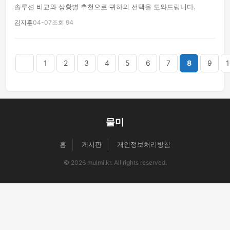
솔루션 비교와 상황별 추천으로 귀하의 선택을 도와드립니다.
김지훈
04-07
조회 94
음
맨끝
1
2
3
4
5
6
7
8
9
1
물미
홈
게시판
개인정보처리방침
© 2026 mulmi.kr. All rights reserved.