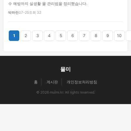
수 예방까지 실생활 물 관리법을 정리했습니다.
박하린
07-25
조회 32
끝
1
2
3
4
5
6
7
8
9
10
물미
홈
게시판
개인정보처리방침
© 2026 mulmi.kr. All rights reserved.