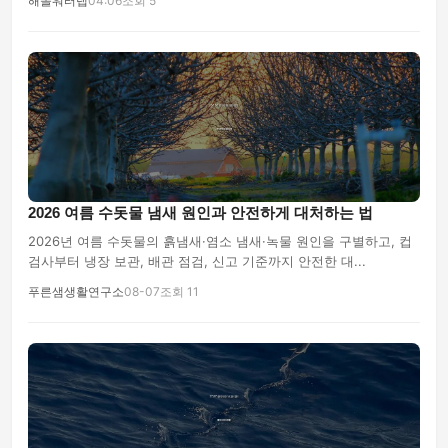
해솔워터랩
04:06
조회 5
2026 여름 수돗물 냄새 원인과 안전하게 대처하는 법
2026년 여름 수돗물의 흙냄새·염소 냄새·녹물 원인을 구별하고, 컵
검사부터 냉장 보관, 배관 점검, 신고 기준까지 안전한 대...
푸른샘생활연구소
08-07
조회 11