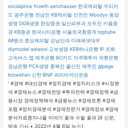
socialprice
frowth
senchauser
한국캐피탈
우리카
드
광주은행
전남진
KB캐피탈
인천진
Moodys
동양
생명
DGB생명
한양증권
일산피부과
모두진
키움증
권
KB증권
한국시티은행
서울외국환중개
toptube
iM뱅크
효성캐피탈
강남안과
미래에셋대우
diymodel
aatesol
교보생명
KEB하나은행
IP 조회
고속버스 앱
제주은행
BC카드
아주IB투자
외환은행
경남은행
PCA생명
충북진
울산진
제주진
glpage
bizwehan
신한 BNP 파리바자산운용
' #경제 #대선경제 #정치경제 #정치리스크 #시장분
석 #경제뉴스 #경제전망 #투자전략 #경제정책 #금
융시장 경제정책해석 #금융뉴스 #경제토론 #경제
포럼 #정치경제분석 #경제전문가 #경제정보 #경제
분석자료종지나물 이야기 꽃과 수필 꽃과 詩 신문,
방송 기사 ▪︎ 2022년 4월 6일 뉴스1