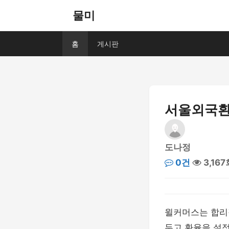
물미
홈
게시판
서울외국환
도나정
0건
3,167
윌커머스는 합리
두고 환율을 설정