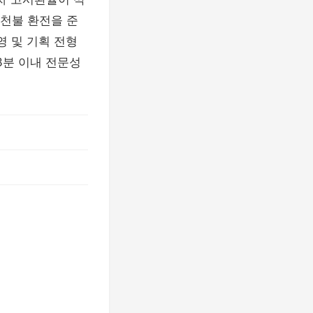
천불 환전을 준
영 및 기획 전형
3분 이내 전문성