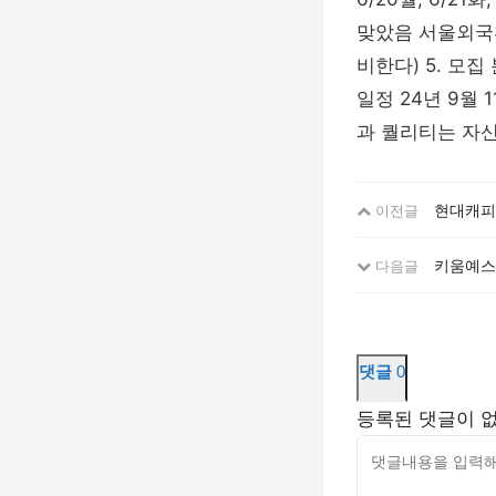
맞았음 서울외국환
비한다) 5. 모
일정 24년 9월
과 퀄리티는 자
현대캐피탈
이전글
키움예스
다음글
댓글
0
등록된 댓글이 