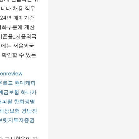
립니다 채용 직무
 24년 매매기준
란색 외화부분에 계산
매매기준율_서울외국
시에는 서울외국
확인할 수 있는
onreview
운로드
현대캐피
예금보험
하나카
캐피탈
한화생명
해상보험
경남진
브릿지투자증권
회차 고시환율이 딱