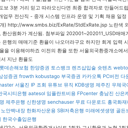
 도보 3분 거리 믿고 따라오신다면 최종 합격자로 만들어드
개업무 전산직 - 중개 시스템 인프라 운영 및 기획 채용 일정
http://www.smbs.biz/ExRate/StdExRate.jsp 노
 환산원화가 계산됨. 첨부파일 202001~202011_USD
는 은행의 매매기준 환율이 나오더라구요 하지만 회계 입력 
율을 이용해야하죠 이전의 환율 또한 서울외국환중개소에서 
에서 지난 환율도
롯데손해보험
한양증권
토스뱅크
렌즈삽입술
숏텐츠
webto
삼성증권
frowth
kobustago
부국증권
카카오톡 PC버전 다
master
서울진
IP 조회
유튜브 뮤직
KDB생명
제주진
우체국
한국시티은행
aatesol
임플란트비용
FPcenter
충남진
산은
명
제주은행
신한생명
senchauser
무료 다운로드
흥국화재
노안백내장
한화자산운용
SBI저축은행
미래에셋생명
골든
어
한국수출입은행
1화, 6/22수, 서울외국환중개사이트 1회차 고시환율과 농협 1