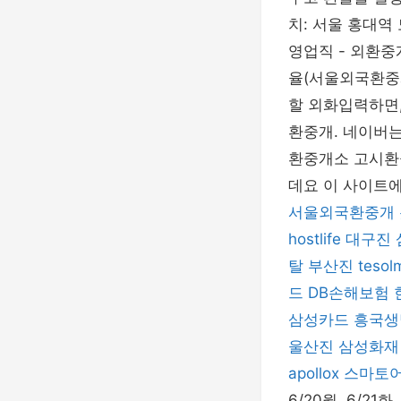
치: 서울 홍대역
영업직 - 외환중
율(서울외국환중개) 
할 외화입력하면,
환중개. 네이버
환중개소 고시환
데요 이 사이트
서울외국환중개
hostlife
대구진
탈
부산진
tesol
드
DB손해보험
삼성카드
흥국생
울산진
삼성화재
apollox
스마토
6/20월, 6/2